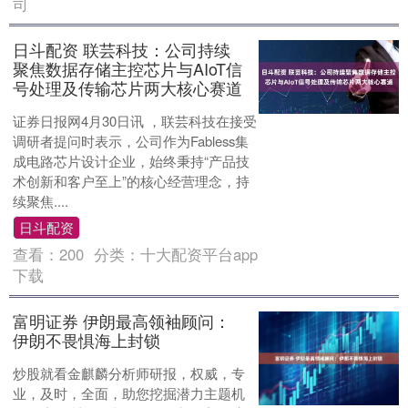
司
日斗配资 联芸科技：公司持续
聚焦数据存储主控芯片与AIoT信
号处理及传输芯片两大核心赛道
证券日报网4月30日讯 ，联芸科技在接受
调研者提问时表示，公司作为Fabless集
成电路芯片设计企业，始终秉持“产品技
术创新和客户至上”的核心经营理念，持
续聚焦....
日斗配资
查看：
200
分类：
十大配资平台app
下载
富明证券 伊朗最高领袖顾问：
伊朗不畏惧海上封锁
炒股就看金麒麟分析师研报，权威，专
业，及时，全面，助您挖掘潜力主题机