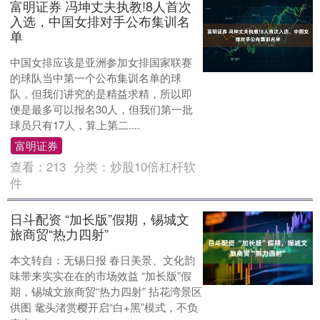
富明证券 冯坤丈夫执教!8人首次
入选，中国女排对手公布集训名
单
中国女排应该是亚洲参加女排国家联赛
的球队当中第一个公布集训名单的球
队，但我们讲究的是精益求精，所以即
便是最多可以报名30人，但我们第一批
球员只有17人，算上第二....
富明证券
查看：
213
分类：
炒股10倍杠杆软
件
日斗配资 “加长版”假期，锡城文
旅商贸“热力四射”
本文转自：无锡日报 春日美景、文化韵
味带来实实在在的市场效益 “加长版”假
期，锡城文旅商贸“热力四射” 拈花湾景区
供图 鼋头渚赏樱开启“白+黑”模式，不负