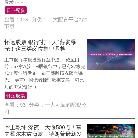
春光；....
日斗配资
查看：
139
分类：
十大配资平台app
下载
怀远股票 银行“打工人”薪资曝
光！这三类岗位集中调整
上市银行年报披露行至中途。 截至目
前，57家A股、H股银行中，已有37家完
成年度业绩发布，员工薪酬情况随之曝
光。 券商中国记者梳理数据完整、可比
对的37家银行（....
怀远股票
查看：
93
分类：
十大可靠的配资公
司
掌上乾坤 深夜，大涨500点！事
关霍尔木兹海峡，特朗普最新发