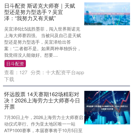
日斗配资 斯诺克大师赛｜天赋
型还是努力型选手？吴宜
泽：“我努力又有天赋”
吴宜泽6比5战胜墨菲，闯入世界斯诺克
上海大师赛四强。 当被问及自己是天赋
型还是努力型选手，吴宜泽给出答
案：“二者都不是。如果两种单独拆分，
我觉得没人能做好。想要....
日斗配资
查看：
127
分类：
十大配资平台app
下载
怀远股票 14天赛期162场精彩对
决！2026上海劳力士大师赛今日
开票
7月30日上午，2026上海劳力士大师赛启
动仪式举行。作为亚太地区唯一一站
ATP1000赛事，本届赛事将于10月5日至