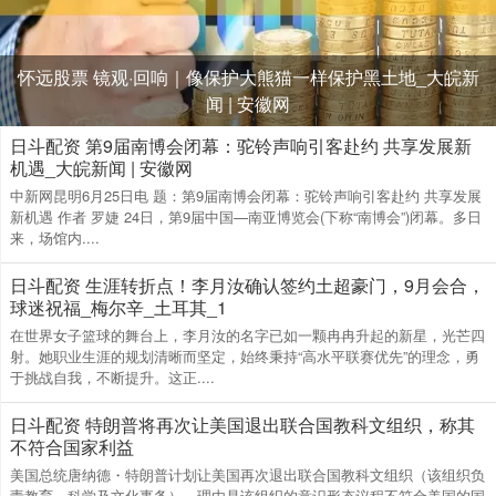
怀远股票 镜观·回响｜像保护大熊猫一样保护黑土地_大皖新
闻 | 安徽网
日斗配资 第9届南博会闭幕：驼铃声响引客赴约 共享发展新
机遇_大皖新闻 | 安徽网
中新网昆明6月25日电 题：第9届南博会闭幕：驼铃声响引客赴约 共享发展
新机遇 作者 罗婕 24日，第9届中国—南亚博览会(下称“南博会”)闭幕。多日
来，场馆内....
日斗配资 生涯转折点！李月汝确认签约土超豪门，9月会合，
球迷祝福_梅尔辛_土耳其_1
在世界女子篮球的舞台上，李月汝的名字已如一颗冉冉升起的新星，光芒四
射。她职业生涯的规划清晰而坚定，始终秉持“高水平联赛优先”的理念，勇
于挑战自我，不断提升。这正....
日斗配资 特朗普将再次让美国退出联合国教科文组织，称其
不符合国家利益
美国总统唐纳德・特朗普计划让美国再次退出联合国教科文组织（该组织负
责教育、科学及文化事务），理由是该组织的意识形态议程不符合美国的国