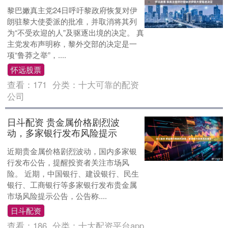
黎巴嫩真主党24日呼吁黎政府恢复对伊
朗驻黎大使委派的批准，并取消将其列
为“不受欢迎的人”及驱逐出境的决定。 真
主党发布声明称，黎外交部的决定是一
项“鲁莽之举”，....
怀远股票
查看：
171
分类：
十大可靠的配资
公司
日斗配资 贵金属价格剧烈波
动，多家银行发布风险提示
近期贵金属价格剧烈波动，国内多家银
行发布公告，提醒投资者关注市场风
险。 近期，中国银行、建设银行、民生
银行、工商银行等多家银行发布贵金属
市场风险提示公告，公告称....
日斗配资
查看：
186
分类：
十大配资平台app