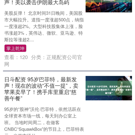
声！美以袭击伊朗最大岛屿
美股反弹！ 北京时间31日晚间，美国股
市大幅拉升。道指一度涨超500点，纳指
一度涨超2%。大型科技股集体上涨，脸
书涨超3%，英伟达、微软、亚马逊、特
斯拉等涨超2....
掌上乾坤
查看：
120
分类：
正规配资公司官
网
日斗配资 95岁巴菲特，最新发
声！现在的波动“不值一提”，卖
苹果卖早了！携手库里重启“慈
善午餐”
95岁的“股神”沃伦·巴菲特，依然活跃在
全球资本市场一线，每天到办公室上
班。 当地时间周二，在做客
CNBC“SquawkBox”的节目上，巴菲特表