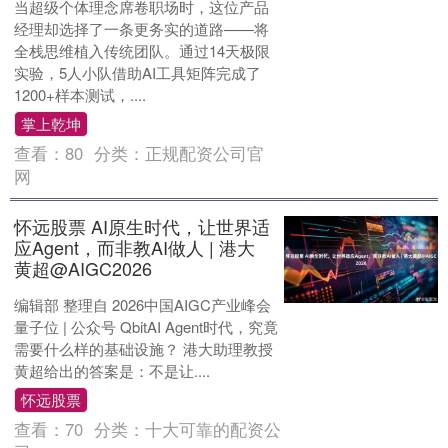
当超级个体理念席卷职场时，这位产品
经理却选择了一条更务实的道路——将
全栈思维植入传统团队。通过14天极限
实验，5人小队借助AI工具矩阵完成了
1200+样本测试，....
掌上乾坤
查看：
80
分类：
正规配资公司官
网
怀远股票 AI原生时代，让世界适
应Agent，而非教AI做人 | 港大
黄超@AIGC2026
编辑部 整理自 2026中国AIGC产业峰会
量子位 | 公众号 QbitAI Agent时代，究竟
需要什么样的基础设施？ 港大助理教授
黄超给出的答案是：不是让....
怀远股票
查看：
70
分类：
十大可靠的配资公