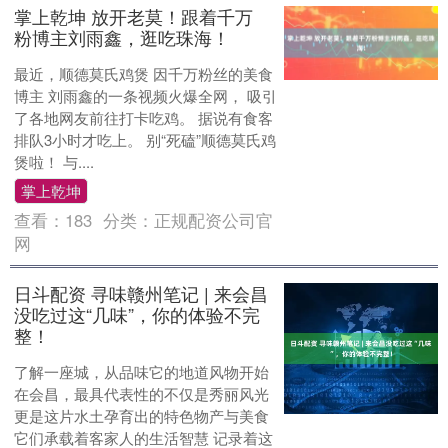
掌上乾坤 放开老莫！跟着千万
粉博主刘雨鑫，逛吃珠海！
最近，顺德莫氏鸡煲 因千万粉丝的美食
博主 刘雨鑫的一条视频火爆全网， 吸引
了各地网友前往打卡吃鸡。 据说有食客
排队3小时才吃上。 别“死磕”顺德莫氏鸡
煲啦！ 与....
掌上乾坤
查看：
183
分类：
正规配资公司官
网
日斗配资 寻味赣州笔记 | 来会昌
没吃过这“几味”，你的体验不完
整！
了解一座城，从品味它的地道风物开始
在会昌，最具代表性的不仅是秀丽风光
更是这片水土孕育出的特色物产与美食
它们承载着客家人的生活智慧 记录着这