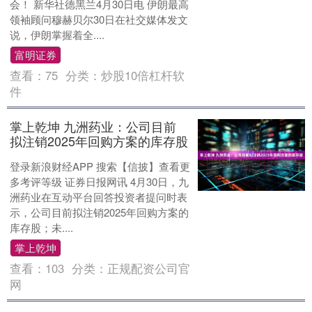
会！ 新华社德黑兰4月30日电 伊朗最高
领袖顾问穆赫贝尔30日在社交媒体发文
说，伊朗掌握着全....
富明证券
查看：
75
分类：
炒股10倍杠杆软
件
掌上乾坤 九洲药业：公司目前
拟注销2025年回购方案的库存股
登录新浪财经APP 搜索【信披】查看更
多考评等级 证券日报网讯 4月30日，九
洲药业在互动平台回答投资者提问时表
示，公司目前拟注销2025年回购方案的
库存股；未....
掌上乾坤
查看：
103
分类：
正规配资公司官
网