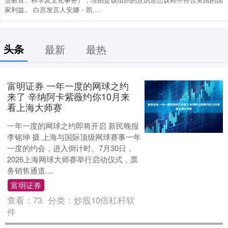
家利益。 白宫发言人安娜・凯....
头条
最新
最热
富明证券 一年一度的网球之约
来了 辛纳阿卡紫薇约你10月来
看上海大师赛
一年一度的网球之约即将开启 新民晚报
李铭珅 摄 上海与国际顶级网球赛事一年
一度的约会，进入倒计时。7月30日，
2026上海网球大师赛举行启动仪式，票
务销售通道....
富明证券
查看：
73
分类：
炒股10倍杠杆软
件