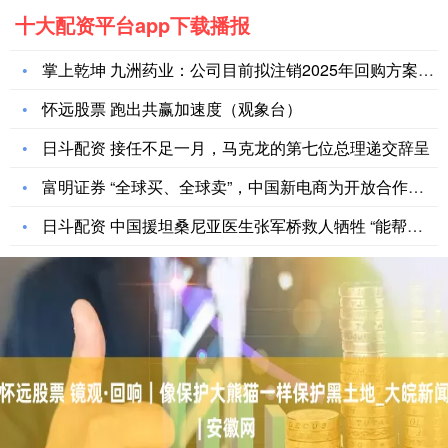
十大配资平台app下载播报
掌上乾坤 九洲药业：公司目前拟注销2025年回购方案的库存股
怀远股票 跑出共赢加速度（观象台）
日斗配资 接任不足一月，马克龙的第七位总理递交辞呈
富明证券 “全球买、全球卖”，中国新电商为开放合作架起数字桥
日斗配资 中国援坦桑尼亚医生张军桥救人牺牲 “能帮助别人，他