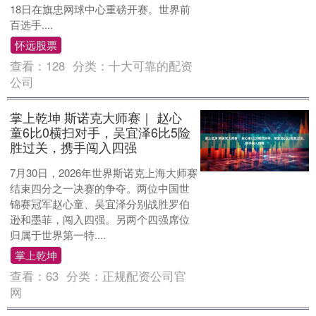
18日在旗忠网球中心重磅开赛。世界前
百选手....
怀远股票
查看：
128
分类：
十大可靠的配资
公司
掌上乾坤 斯诺克大师赛｜ 赵心
童6比0横扫对手，吴宜泽6比5险
胜过关，携手闯入四强
7月30日，2026年世界斯诺克上海大师赛
结束四分之一决赛的争夺。两位中国世
锦赛冠军赵心童、吴宜泽分别战胜罗伯
逊和墨菲，闯入四强。另两个四强席位
归属于世界第一特....
掌上乾坤
查看：
63
分类：
正规配资公司官
网