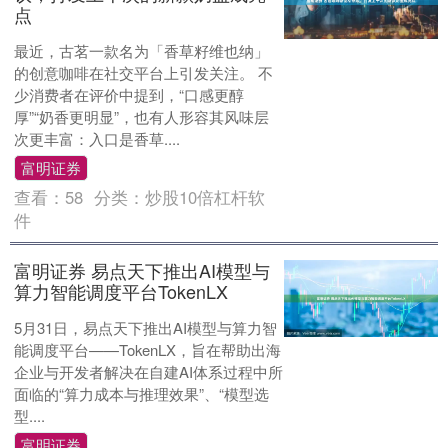
点
最近，古茗一款名为「香草籽维也纳」
的创意咖啡在社交平台上引发关注。 不
少消费者在评价中提到，“口感更醇
厚”“奶香更明显”，也有人形容其风味层
次更丰富：入口是香草....
富明证券
查看：
58
分类：
炒股10倍杠杆软
件
富明证券 易点天下推出AI模型与
算力智能调度平台TokenLX
5月31日，易点天下推出AI模型与算力智
能调度平台——TokenLX，旨在帮助出海
企业与开发者解决在自建AI体系过程中所
面临的“算力成本与推理效果”、“模型选
型....
富明证券