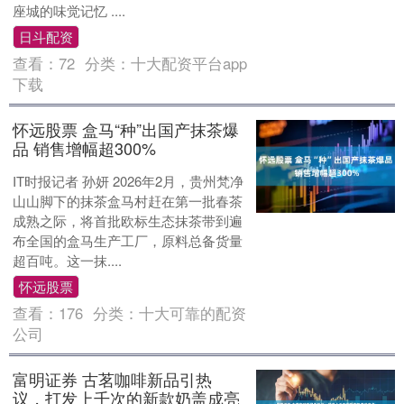
座城的味觉记忆 ....
日斗配资
查看：
72
分类：
十大配资平台app
下载
怀远股票 盒马“种”出国产抹茶爆
品 销售增幅超300%
IT时报记者 孙妍 2026年2月，贵州梵净
山山脚下的抹茶盒马村赶在第一批春茶
成熟之际，将首批欧标生态抹茶带到遍
布全国的盒马生产工厂，原料总备货量
超百吨。这一抹....
怀远股票
查看：
176
分类：
十大可靠的配资
公司
富明证券 古茗咖啡新品引热
议，打发上千次的新款奶盖成亮