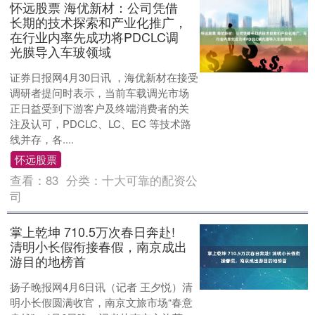
怀远股票 海优新材：公司凭借
长期的技术探索和产业化推广，
在行业内率先成功将PDCLC调
光膜导入车玻领域
证券日报网4月30日讯 ，海优新材在接受
调研者提问时表示，当前车载调光市场
正日益受到下游客户及终端消费者的关
注及认可，PDCLC、LC、EC 等技术路
线并存，各....
怀远股票
查看：
83
分类：
十大可靠的配资公
司
掌上乾坤 710.5万次春日奔赴!
清明小长假衔接春假，南京成出
游目的地榜首
扬子晚报网4月6日讯（记者 王夕悦）清
明小长假圆满收官，南京文旅市场“春意