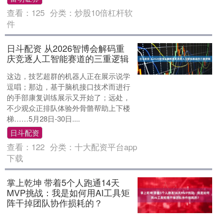
查看：
125
分类：
炒股10倍杠杆软
件
日斗配资 从2026智博会解码重
庆竞逐人工智能赛道的三重逻辑
这边，技艺超群的机器人正在展示说学
逗唱；那边，基于脑机接口技术而进行
的手部康复训练展示又开始了；远处，
不少观众正排队体验外骨骼帮助上下楼
梯……5月28日-30日....
日斗配资
查看：
122
分类：
十大配资平台app
下载
掌上乾坤 带着5个人跑通14天
MVP挑战：我是如何用AI工具矩
阵干掉团队协作损耗的？