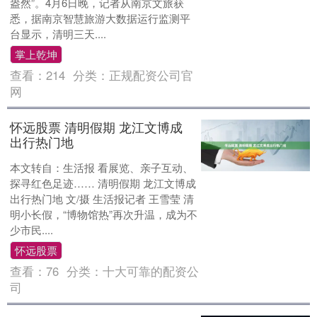
盎然”。4月6日晚，记者从南京文旅获
悉，据南京智慧旅游大数据运行监测平
台显示，清明三天....
掌上乾坤
查看：
214
分类：
正规配资公司官
网
怀远股票 清明假期 龙江文博成
出行热门地
本文转自：生活报 看展览、亲子互动、
探寻红色足迹…… 清明假期 龙江文博成
出行热门地 文/摄 生活报记者 王雪莹 清
明小长假，“博物馆热”再次升温，成为不
少市民....
怀远股票
查看：
76
分类：
十大可靠的配资公
司